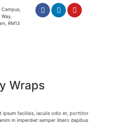
 Campus,
 Way,
am, RM13
About us
NHS Wales Services
Services
k our staff
Join us
Timesheet
Contact Us
dy Wraps
psum facilisis, iaculis odio et, porttitor
s, enim in imperdiet semper libero dapibus