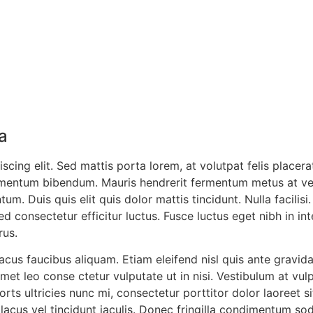
ia
cing elit. Sed mattis porta lorem, at volutpat felis placera
elementum bibendum. Mauris hendrerit fermentum metus at ve
Duis quis elit quis dolor mattis tincidunt. Nulla facilisi. 
d consectetur efficitur luctus. Fusce luctus eget nibh in i
rus.
lacus faucibus aliquam. Etiam eleifend nisl quis ante gravid
et leo conse ctetur vulputate ut in nisi. Vestibulum at vulpu
uorts ultricies nunc mi, consectetur porttitor dolor laoreet
 lacus vel tincidunt iaculis. Donec fringilla condimentum sod