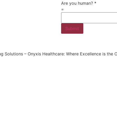
Are you human?
*
=
Submit
ng Solutions – Onyxis Healthcare: Where Excellence is the O