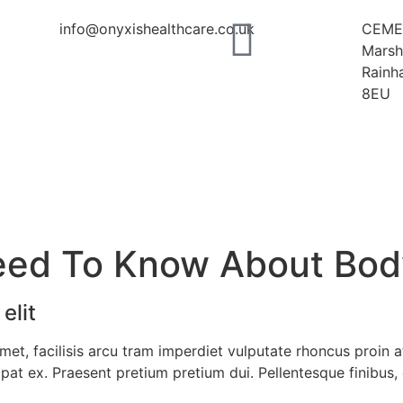
info@onyxishealthcare.co.uk
CEME
Marsh
Rainh
8EU
Home
Boo
eed To Know About Bo
elit
et, facilisis arcu tram imperdiet vulputate rhoncus proin at i
olutpat ex. Praesent pretium pretium dui. Pellentesque finibu